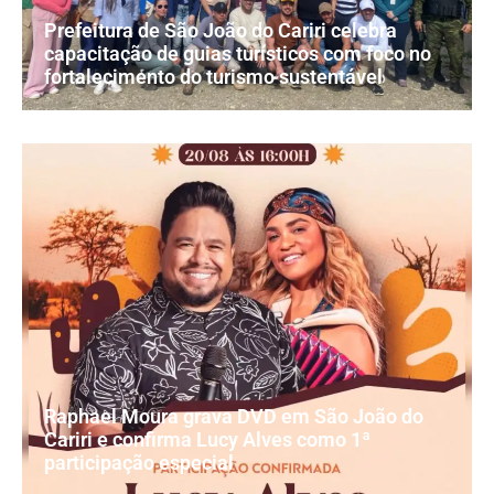
Prefeitura de São João do Cariri celebra
capacitação de guias turísticos com foco no
fortalecimento do turismo sustentável
Raphael Moura grava DVD em São João do
Cariri e confirma Lucy Alves como 1ª
participação especial