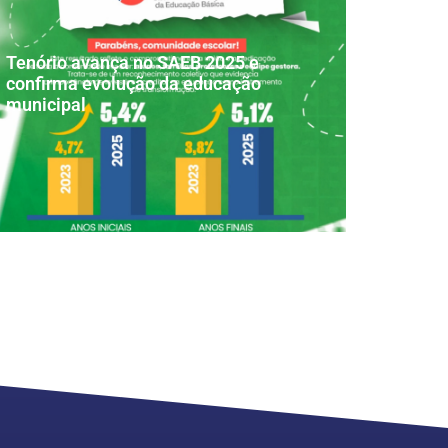
Tenório avança no SAEB 2025 e
confirma evolução da educação
municipal