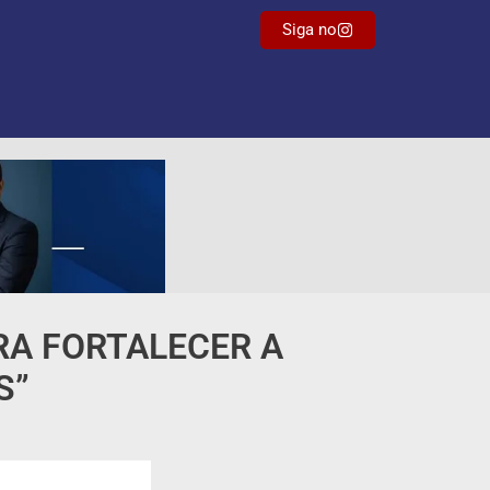
Siga no
RA FORTALECER A
S”