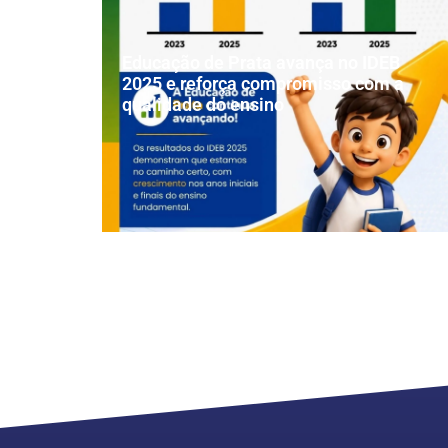
Educação de Prata avança no IDEB
2025 e reforça compromisso com a
qualidade do ensino