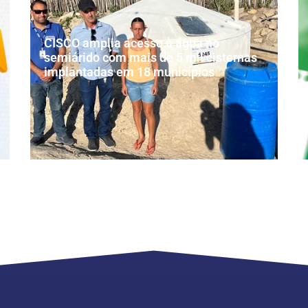
CISCO amplia acesso à água no
semiárido com mais de 5 mil cisternas
implantadas em 18 municípios