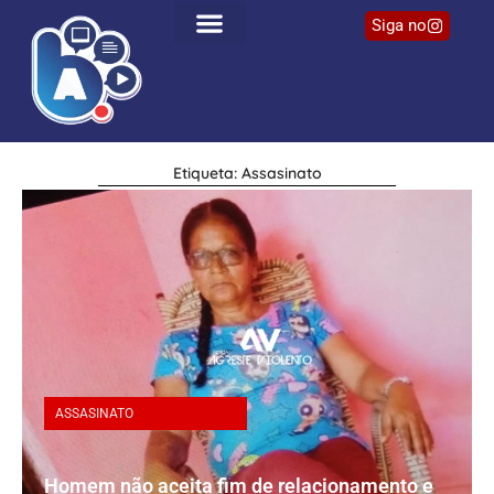
Siga no
Etiqueta: Assasinato
ASSASINATO
Homem não aceita fim de relacionamento e