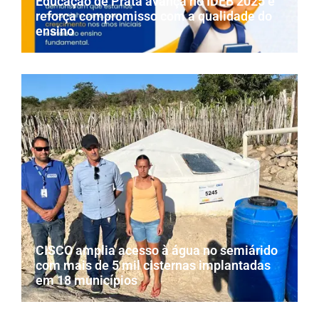
Educação de Prata avança no IDEB 2025 e
reforça compromisso com a qualidade do
ensino
CISCO amplia acesso à água no semiárido
com mais de 5 mil cisternas implantadas
em 18 municípios