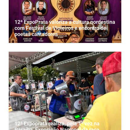
12ª ExpoPrata valoriza a cultura nordestina
com Festival de Violeiros e encontro de
poetas cantadores
12ª Expoprata realiza, pela 1ª vez na
Paraíba, Exposição Nacional da raça