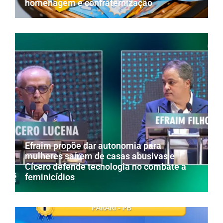
homenagem e confraternização
Efraim propõe dar autonomia para
mulheres saírem de casas abusivas e
Cícero defende tecnologia no combate a
feminicídios