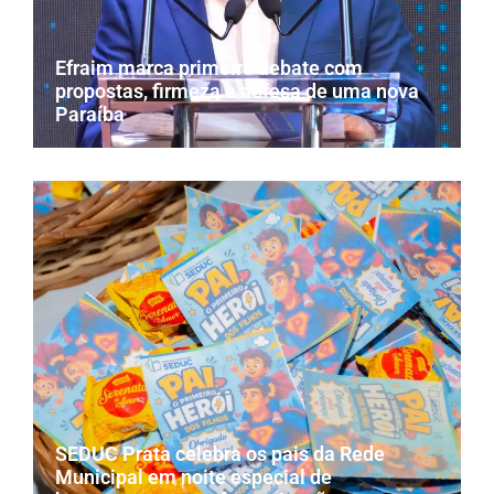
Efraim marca primeiro debate com
propostas, firmeza e defesa de uma nova
Paraíba
SEDUC Prata celebra os pais da Rede
Municipal em noite especial de