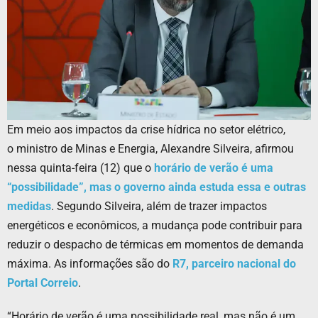
Em meio aos impactos da crise hídrica no setor elétrico,
o ministro de Minas e Energia, Alexandre Silveira, afirmou
nessa quinta-feira (12) que o
horário de verão é uma
“possibilidade”, mas o governo ainda estuda essa e outras
medidas
. Segundo Silveira, além de trazer impactos
energéticos e econômicos, a mudança pode contribuir para
reduzir o despacho de térmicas em momentos de demanda
máxima. As informações são do
R7, parceiro nacional do
Portal Correio
.
“Horário de verão é uma possibilidade real, mas não é um