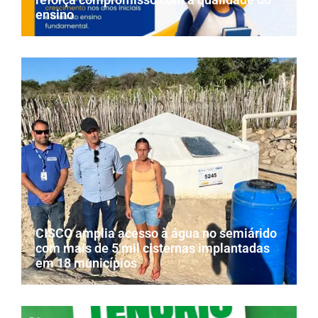
ensino
CISCO amplia acesso à água no semiárido
com mais de 5 mil cisternas implantadas
em 18 municípios