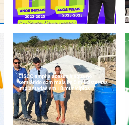
CISCO amplia acesso à água no
semiárido com mais de 5 mil cisternas
implantadas em 18 municípios