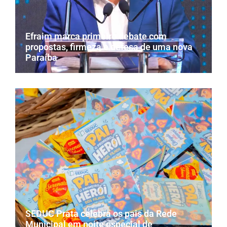
Efraim marca primeiro debate com
propostas, firmeza e defesa de uma nova
Paraíba
SEDUC Prata celebra os pais da Rede
Municipal em noite especial de