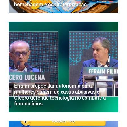
homenagem e confraternização
Efraim propõe dar autonomia para
mulheres saírem de casas abusivas e
Cícero defende tecnologia no combate a
feminicídios