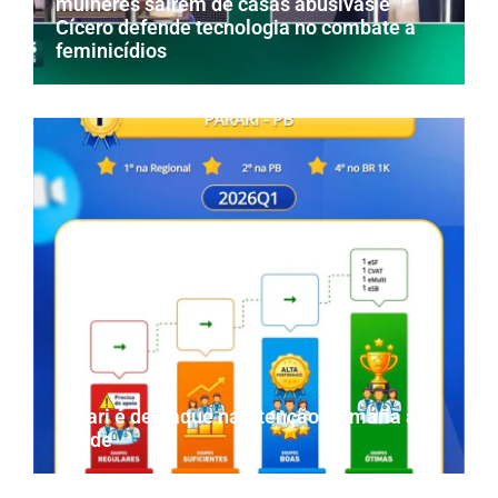
mulheres saírem de casas abusivas e
Cícero defende tecnologia no combate a
feminicídios
Parari é destaque na Atenção Primária à
Saúde