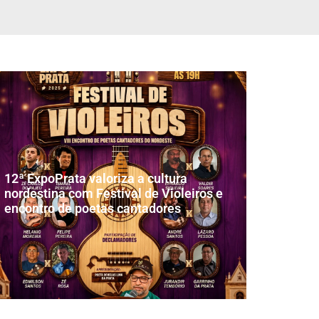
12ª ExpoPrata valoriza a cultura
nordestina com Festival de Violeiros e
encontro de poetas cantadores