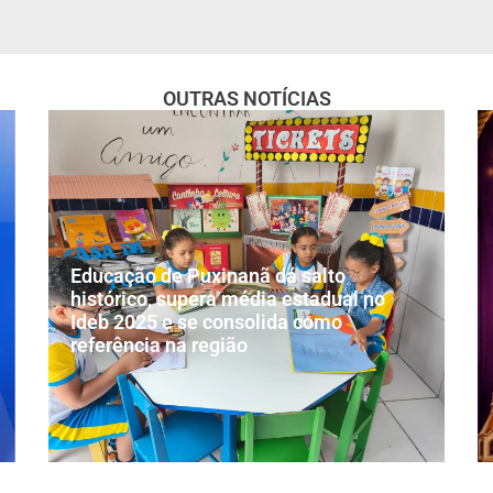
OUTRAS NOTÍCIAS
Educação de Puxinanã dá salto
histórico, supera média estadual no
Ideb 2025 e se consolida como
referência na região