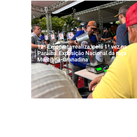
12ª Expoprata realiza, pela 1ª vez na
Paraíba, Exposição Nacional da raça
Murciana-Granadina