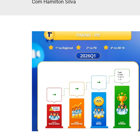
Com Hamilton Silva
Parari é destaque na Atenção Primária
à Saúde