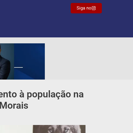
Siga no
ento à população na
 Morais