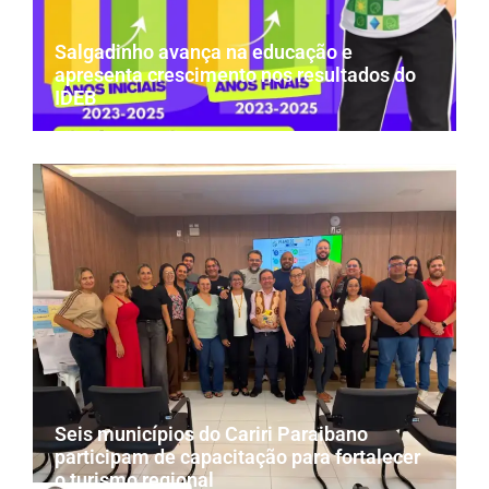
Salgadinho avança na educação e
apresenta crescimento nos resultados do
IDEB
Seis municípios do Cariri Paraibano
participam de capacitação para fortalecer
o turismo regional