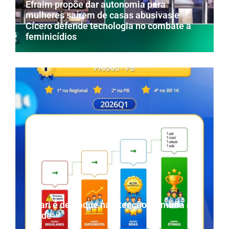
Efraim propõe dar autonomia para
mulheres saírem de casas abusivas e
Cícero defende tecnologia no combate a
feminicídios
Parari é destaque na Atenção Primária à
Saúde