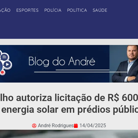
AÇÃO
ESPORTES
POLÍCIA
POLÍTICA
SAÚDE
lho autoriza licitação de R$ 60
 energia solar em prédios públi
André Rodrigues
14/04/2025