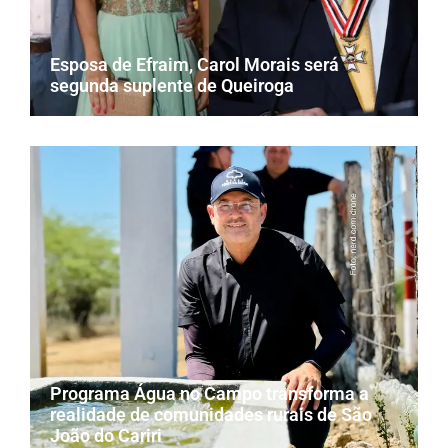
Esposa de Efraim, Carol Morais será
segunda suplente de Queiroga
Programa Água no Campo transforma a
realidade de comunidades rurais de São
João do Cariri