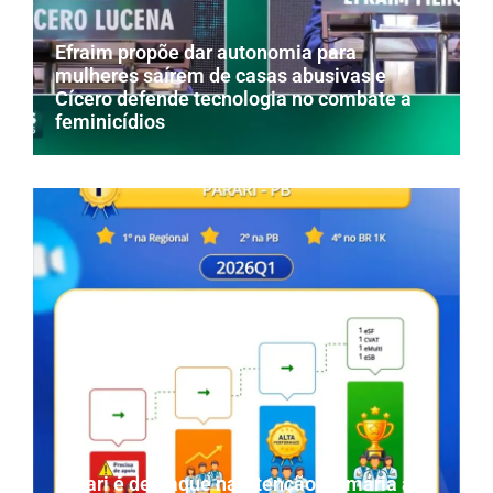
Efraim propõe dar autonomia para
mulheres saírem de casas abusivas e
Cícero defende tecnologia no combate a
feminicídios
Parari é destaque na Atenção Primária à