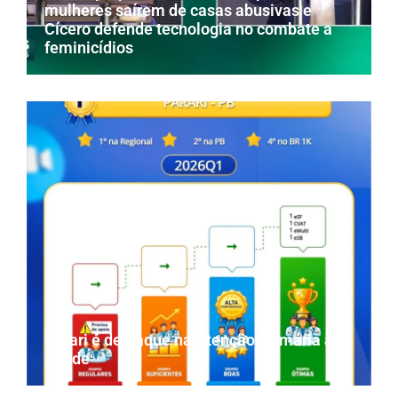
mulheres saírem de casas abusivas e
Cícero defende tecnologia no combate a
feminicídios
Parari é destaque na Atenção Primária à
Saúde