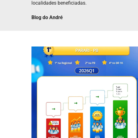
localidades beneficiadas.
Blog do André
Parari é destaque na Atenção Primária
à Saúde