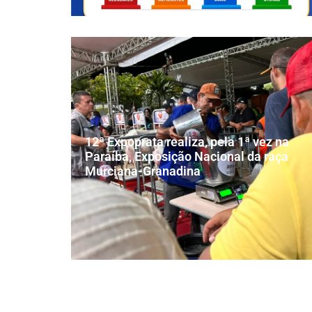
12ª Expoprata realiza, pela 1ª vez na
Paraíba, Exposição Nacional da raça
Murciana-Granadina