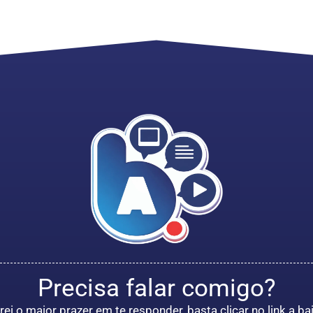
Precisa falar comigo?
rei o maior prazer em te responder, basta clicar no link a ba