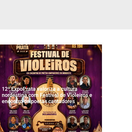
12ª ExpoPrata valoriza a cultura
nordestina com Festival de Violeiros e
encontro de poetas cantadores