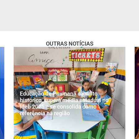
OUTRAS NOTÍCIAS
Educação de Puxinanã dá salto
histórico, supera média estadual no
Ideb 2025 e se consolida como
referência na região