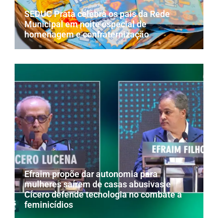
SEDUC Prata celebra os pais da Rede
Municipal em noite especial de
homenagem e confraternização
Efraim propõe dar autonomia para
mulheres saírem de casas abusivas e
Cícero defende tecnologia no combate a
feminicídios