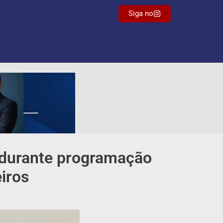
Siga no
s durante programação
iros