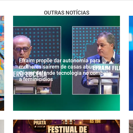
OUTRAS NOTÍCIAS
Efraim propõe dar autonomia para
mulheres saírem de casas abusivas e
Cícero defende tecnologia no combate
a feminicídios