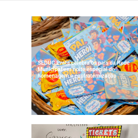
SEDUC Prata celebra os pais da Rede
Municipal em noite especial de
homenagem e confraternização