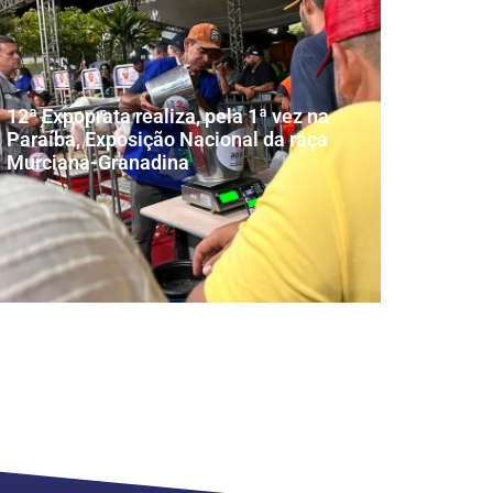
12ª Expoprata realiza, pela 1ª vez na
Paraíba, Exposição Nacional da raça
Murciana-Granadina