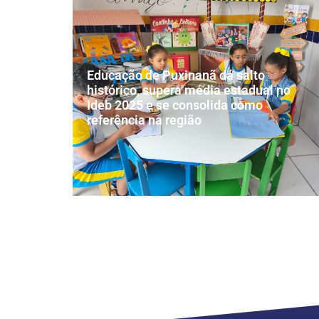
Educação de Puxinanã dá salto
histórico, supera média estadual no
Ideb 2025 e se consolida como
referência na região