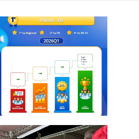
Parari é destaque na Atenção Primária
à Saúde