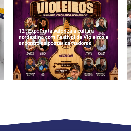
12ª ExpoPrata valoriza a cultura
nordestina com Festival de Violeiros e
encontro de poetas cantadores