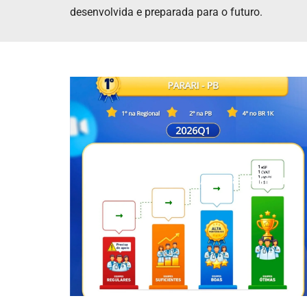
desenvolvida e preparada para o futuro.
Parari é destaque na Atenção Primária
à Saúde