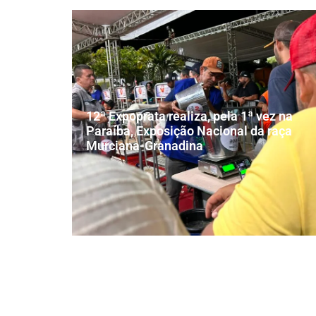
12ª Expoprata realiza, pela 1ª vez na
Paraíba, Exposição Nacional da raça
Murciana-Granadina