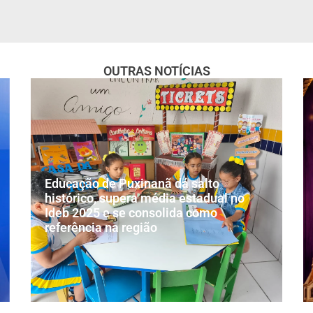
OUTRAS NOTÍCIAS
Educação de Puxinanã dá salto
histórico, supera média estadual no
Ideb 2025 e se consolida como
referência na região