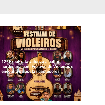
12ª ExpoPrata valoriza a cultura
nordestina com Festival de Violeiros e
encontro de poetas cantadores