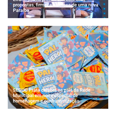
propostas, firmeza e defesa de uma nova
Paraíba
SEDUC Prata celebra os pais da Rede
Municipal em noite especial de
homenagem e confraternização