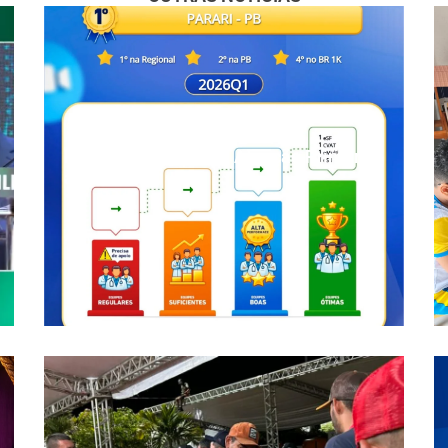
Parari é destaque na Atenção Primária
à Saúde