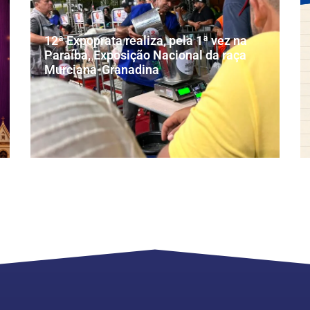
12ª Expoprata realiza, pela 1ª vez na
Paraíba, Exposição Nacional da raça
Murciana-Granadina