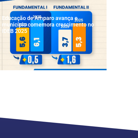
Educação de Amparo avança e
município comemora crescimento no
IDEB 2025