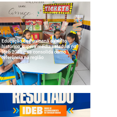
Educação de Puxinanã dá salto
histórico, supera média estadual no
Ideb 2025 e se consolida como
referência na região