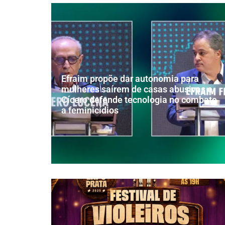
Efraim propõe dar autonomia para
mulheres saírem de casas abusivas e
Cícero defende tecnologia no combate
a feminicídios