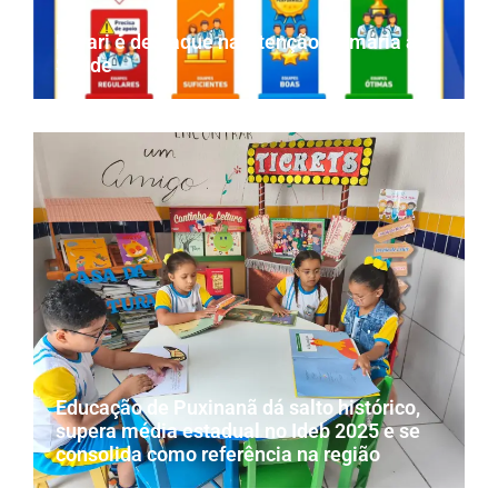
Parari é destaque na Atenção Primária à
Saúde
Educação de Puxinanã dá salto histórico,
supera média estadual no Ideb 2025 e se
consolida como referência na região