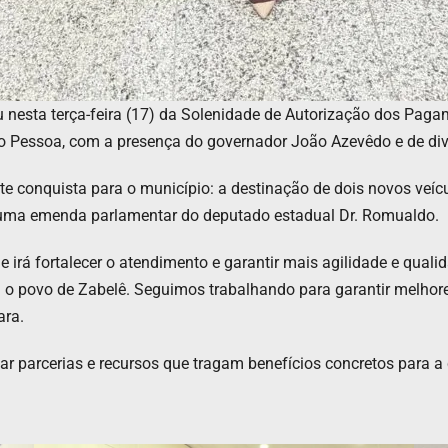
pou nesta terça-feira (17) da Solenidade de Autorização dos P
o Pessoa, com a presença do governador João Azevêdo e de div
conquista para o município: a destinação de dois novos veícul
e uma emenda parlamentar do deputado estadual Dr. Romualdo.
e irá fortalecer o atendimento e garantir mais agilidade e qual
 o povo de Zabelê. Seguimos trabalhando para garantir melhore
ara.
parcerias e recursos que tragam benefícios concretos para a c