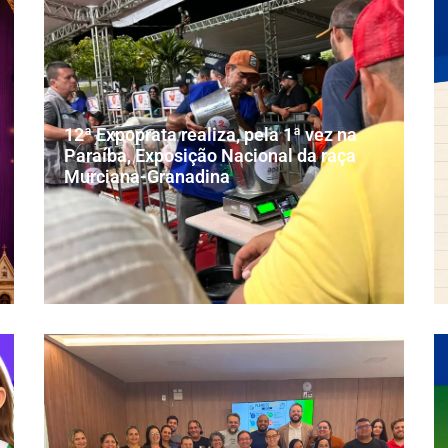
12ª Expoprata realiza, pela 1ª vez na
Paraíba, Exposição Nacional da raça
Murciana-Granadina