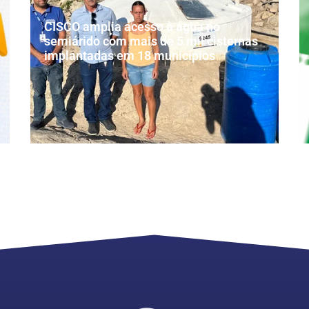
CISCO amplia acesso à água no
semiárido com mais de 5 mil cisternas
implantadas em 18 municípios