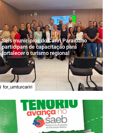
Seis municípios do Cariri Paraibano
participam de capacitação para
fortalecer o turismo regional