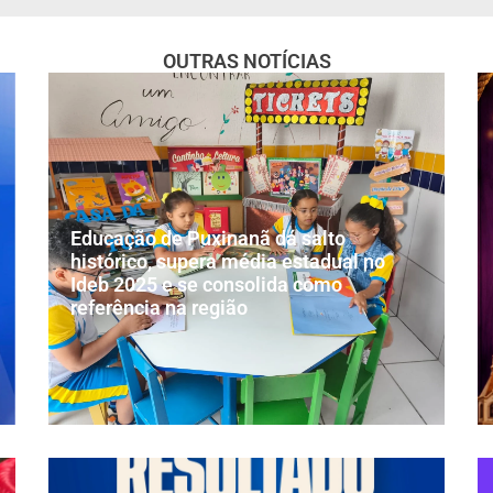
OUTRAS NOTÍCIAS
Educação de Puxinanã dá salto
histórico, supera média estadual no
Ideb 2025 e se consolida como
referência na região