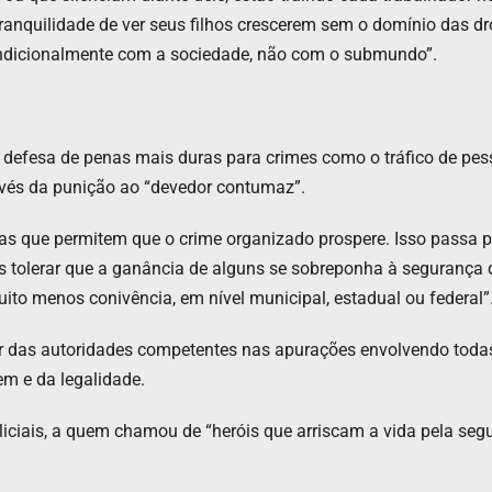
 tranquilidade de ver seus filhos crescerem sem o domínio das 
condicionalmente com a sociedade, não com o submundo”.
defesa de penas mais duras para crimes como o tráfico de pessoa
avés da punição ao “devedor contumaz”.
chas que permitem que o crime organizado prospere. Isso passa
s tolerar que a ganância de alguns se sobreponha à segurança d
ito menos conivência, em nível municipal, estadual ou federal”.
gor das autoridades competentes nas apurações envolvendo toda
em e da legalidade.
oliciais, a quem chamou de “heróis que arriscam a vida pela se