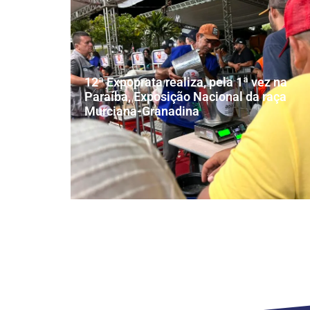
12ª Expoprata realiza, pela 1ª vez na
Paraíba, Exposição Nacional da raça
Murciana-Granadina