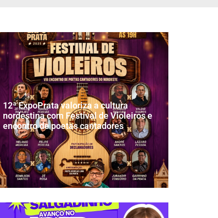
12ª ExpoPrata valoriza a cultura
nordestina com Festival de Violeiros e
encontro de poetas cantadores