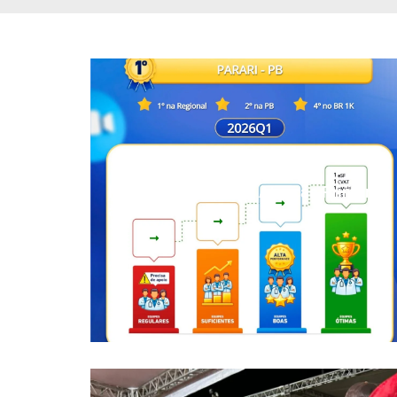
Parari é destaque na Atenção Primária
à Saúde