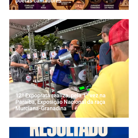
poetas cantadores
12ª Expoprata realiza, pela 1ª vez na
Paraíba, Exposição Nacional da raça
Murciana-Granadina