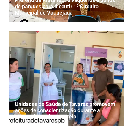
Prefeito da Prata reúne vaqueiros e donos
de parques para discutir 1º Circuito
Municipal de Vaquejada
Unidades de Saúde de Tavares promovem
ações de conscientização durante a
campanha Julho Amarelo