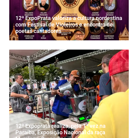
12ª ExpoPrata valoriza a cultura nordestina
com Festival de Violeiros e encontro de
poetas cantadores
12ª Expoprata realiza, pela 1ª vez na
Paraíba, Exposição Nacional da raça