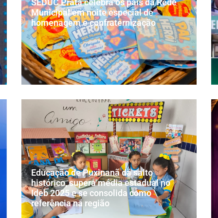
SEDUC Prata celebra os pais da Rede
Municipal em noite especial de
homenagem e confraternização
Educação de Puxinanã dá salto
histórico, supera média estadual no
Ideb 2025 e se consolida como
referência na região