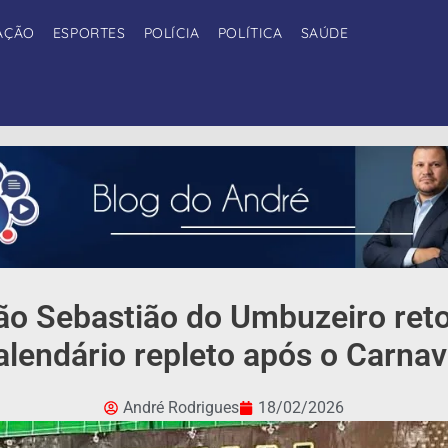
AÇÃO
ESPORTES
POLÍCIA
POLÍTICA
SAÚDE
São Sebastião do Umbuzeiro ret
alendário repleto após o Carnav
André Rodrigues
18/02/2026