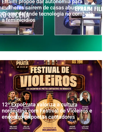
Efraim propõe dar autonomia para
mulheres saírem de casas abusivas e
Cícero defende tecnologia no combate
a feminicídios
12ª ExpoPrata valoriza a cultura
nordestina com Festival de Violeiros e
encontro de poetas cantadores