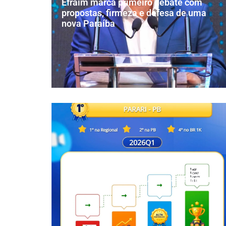
Efraim marca primeiro debate com
propostas, firmeza e defesa de uma
nova Paraíba
Parari é destaque na Atenção Primária
à Saúde