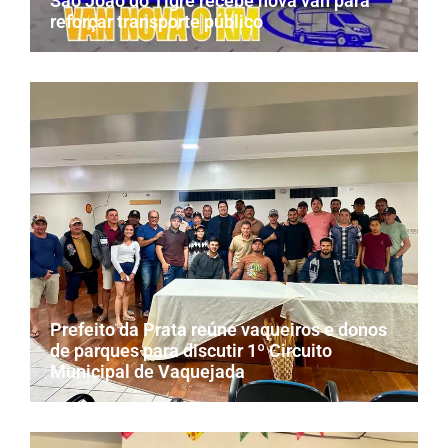
São João do Tigre recebe nova van para
reforçar transporte público
Prefeito da Prata reúne vaqueiros e donos
de parques para discutir 1º Circuito
Municipal de Vaquejada