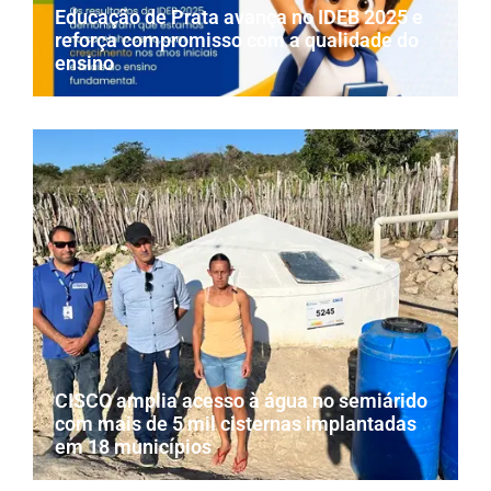
Educação de Prata avança no IDEB 2025 e
reforça compromisso com a qualidade do
ensino
CISCO amplia acesso à água no semiárido
com mais de 5 mil cisternas implantadas
em 18 municípios