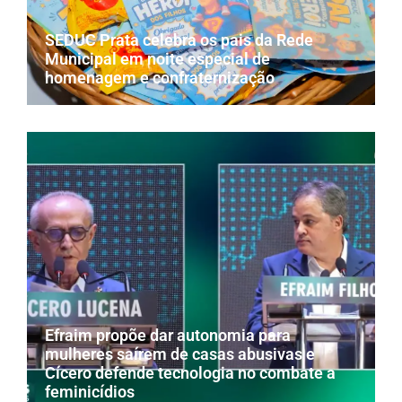
SEDUC Prata celebra os pais da Rede
Municipal em noite especial de
homenagem e confraternização
Efraim propõe dar autonomia para
mulheres saírem de casas abusivas e
Cícero defende tecnologia no combate a
feminicídios