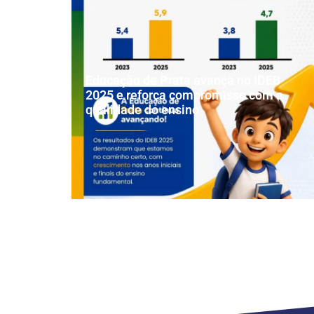
Educação de Prata avança no IDEB
2025 e reforça compromisso com a
qualidade do ensino