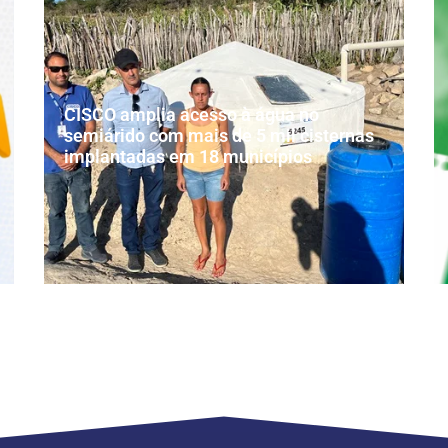
CISCO amplia acesso à água no
semiárido com mais de 5 mil cisternas
implantadas em 18 municípios