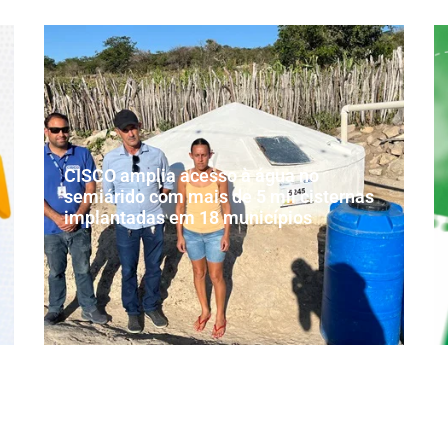
CISCO amplia acesso à água no
semiárido com mais de 5 mil cisternas
implantadas em 18 municípios