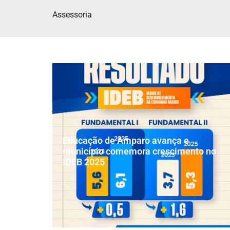
Assessoria
Educação de Amparo avança e
município comemora crescimento no
IDEB 2025