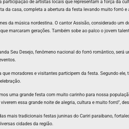
 participação de artistas locais que representam a força da cu
a da casa, completa a abertura da festa levando muito forró e
es da música nordestina. O cantor Assisão, considerado um dos
 que marcaram gerações. Também sobe ao palco o jovem talen
anda Seu Desejo, fenômeno nacional do forró romântico, será 
eventos.
ra que moradores e visitantes participem da festa. Segundo ele,
elebração.
amos uma grande festa com muito carinho para nossa população e
iverem essa grande noite de alegria, cultura e muito forró”, des
s mais tradicionais festas juninas do Cariri paraibano, fortal
iversas cidades da região.