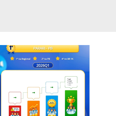
Parari é destaque na Atenção Primária
à Saúde