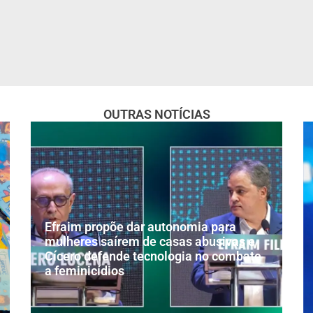
OUTRAS NOTÍCIAS
Efraim propõe dar autonomia para
mulheres saírem de casas abusivas e
Cícero defende tecnologia no combate
a feminicídios