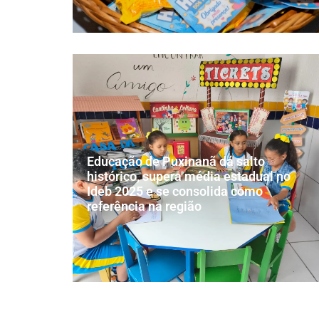
Educação de Puxinanã dá salto
histórico, supera média estadual no
Ideb 2025 e se consolida como
referência na região