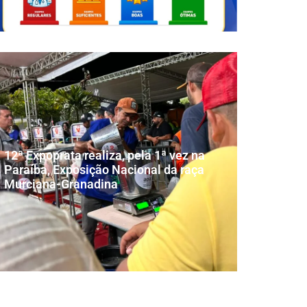
12ª Expoprata realiza, pela 1ª vez na
Paraíba, Exposição Nacional da raça
Murciana-Granadina