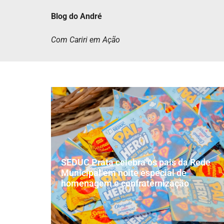
Blog do André
Com Cariri em Ação
SEDUC Prata celebra os pais da Rede
Municipal em noite especial de
homenagem e confraternização