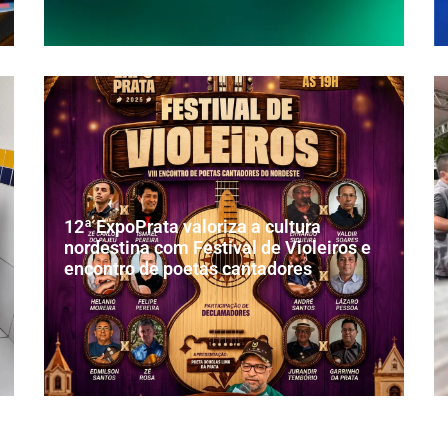
12ª ExpoPrata valoriza a cultura
nordestina com Festival de Violeiros e
encontro de poetas cantadores