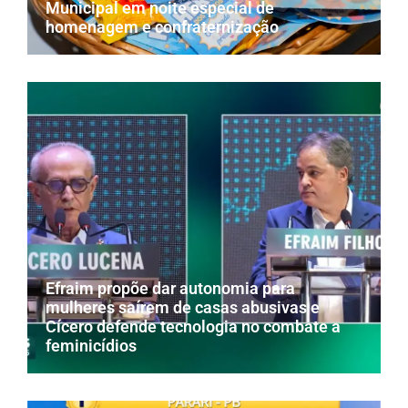
Municipal em noite especial de
homenagem e confraternização
Efraim propõe dar autonomia para
mulheres saírem de casas abusivas e
Cícero defende tecnologia no combate a
feminicídios