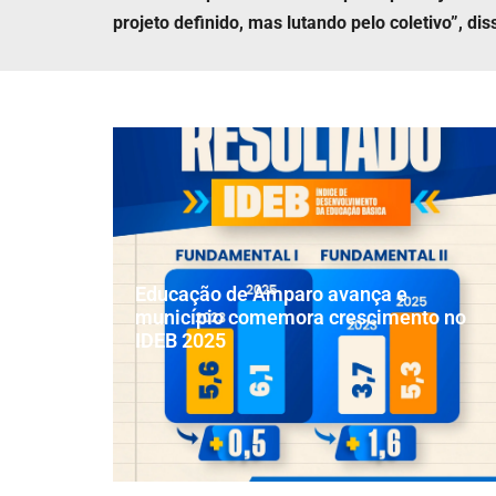
projeto definido, mas lutando pelo coletivo”, di
Educação de Amparo avança e
município comemora crescimento no
IDEB 2025