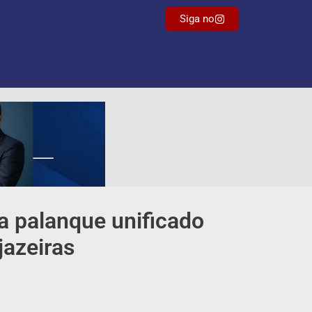
Siga no
a palanque unificado
jazeiras