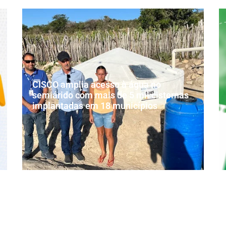
CISCO amplia acesso à água no
semiárido com mais de 5 mil cisternas
implantadas em 18 municípios