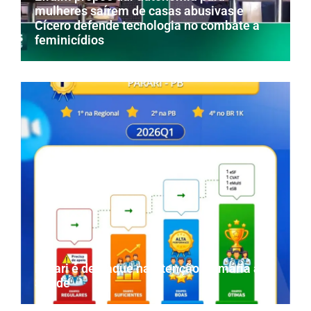
mulheres saírem de casas abusivas e
Cícero defende tecnologia no combate a
feminicídios
Parari é destaque na Atenção Primária à
Saúde