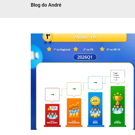
Blog do André
Parari é destaque na Atenção Primária
à Saúde