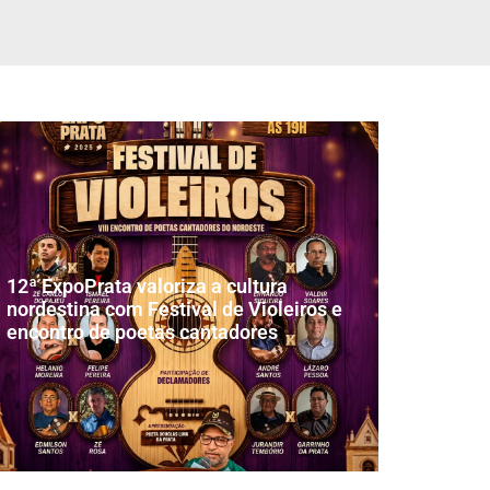
12ª ExpoPrata valoriza a cultura
nordestina com Festival de Violeiros e
encontro de poetas cantadores