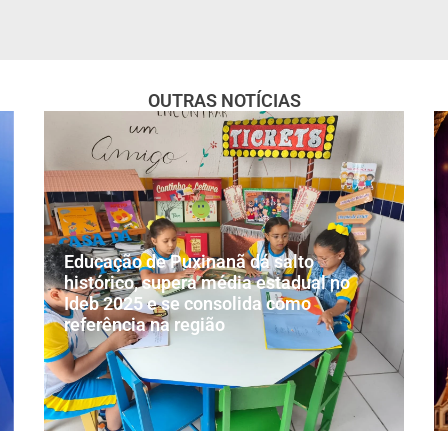
OUTRAS NOTÍCIAS
Educação de Puxinanã dá salto
histórico, supera média estadual no
Ideb 2025 e se consolida como
referência na região