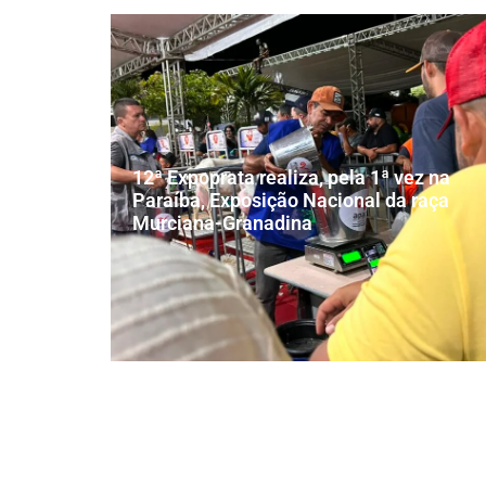
12ª Expoprata realiza, pela 1ª vez na
Paraíba, Exposição Nacional da raça
Murciana-Granadina