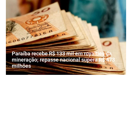
Paraíba recebe R$ 133 mil em royalties da
mineração; repasse nacional supera R$ 473
milhões