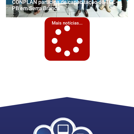
CONPLAN participa de capacitação do TCE-
PB em Serra Branca
Mais notícias...