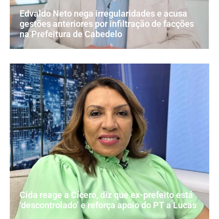
Edvaldo Neto nega irregularidades e acusa
gestões anteriores por infiltração de facções
na Prefeitura de Cabedelo
Cida reage a Cícero, diz que ex-prefeito está
‘descontrolado’ e reforça apoio do PT a Lucas