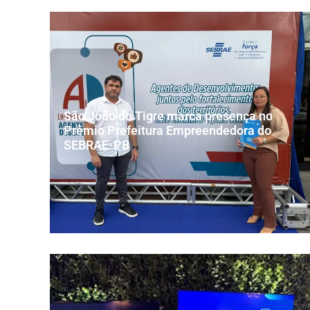
São João do Tigre marca presença no
Prêmio Prefeitura Empreendedora do
SEBRAE-PB