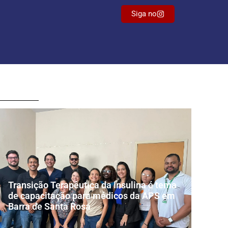
Siga no
Transição Terapêutica da Insulina é tema
de capacitação para médicos da APS em
Barra de Santa Rosa