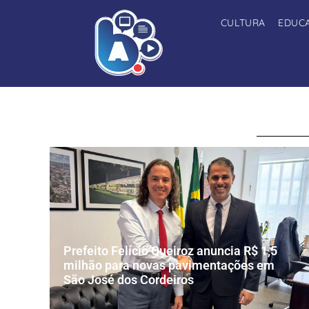
CULTURA
EDUC
Prefeito Felício Queiroz anuncia R$ 1,5
milhão para novas pavimentações em
São José dos Cordeiros