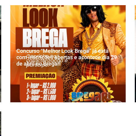
Concurso “Melhor Look Brega” já está
com inscrições abertas e acontece dia 29
de abril no Bregari