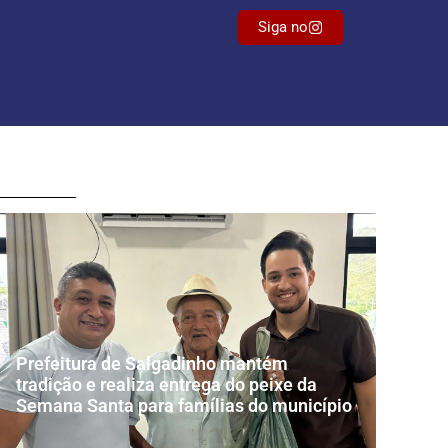
Siga no
Prefeitura de Salgadinho mantém
tradição e realiza entrega do peixe da
Semana Santa para famílias do município