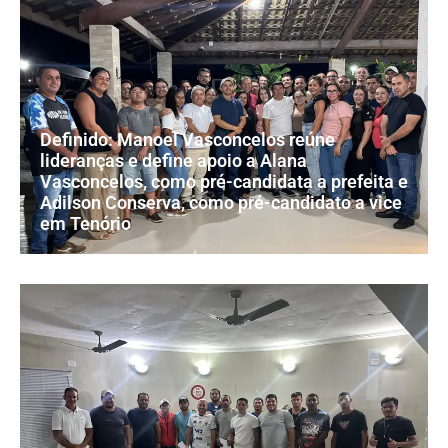
Definido: Manoel Vasconcelos reúne
lideranças e define apoio a Alana
Vasconcelos, como pré-candidata a prefeita e
Adilson Conserva, como pré-candidato a vice
em Tenório