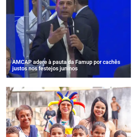
AMCAP adere à pauta da Famup por cachês
justos nos festejos juninos