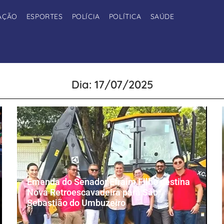
AÇÃO
ESPORTES
POLÍCIA
POLÍTICA
SAÚDE
Dia: 17/07/2025
Emenda do Senador Efraim Filho destina
Nova Retroescavadeira para São
Sebastião do Umbuzeiro