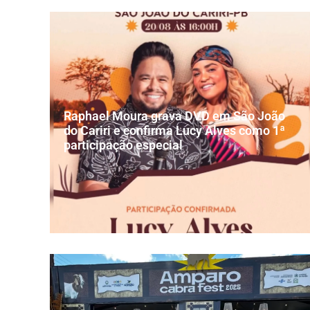
Raphael Moura grava DVD em São João
do Cariri e confirma Lucy Alves como 1ª
participação especial