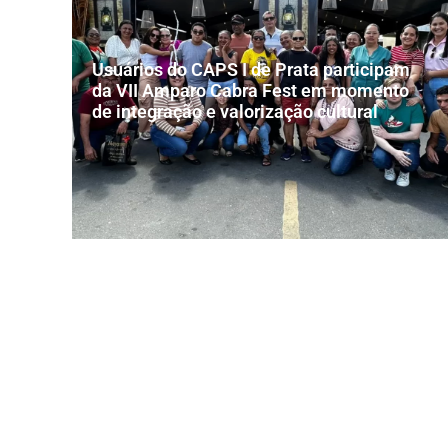
Usuários do CAPS I de Prata participam
da VII Amparo Cabra Fest em momento
de integração e valorização cultural