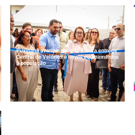
Puxinanã avança: prefeita Eleuza entrega
Central de Velórios e novos equipamentos
à população