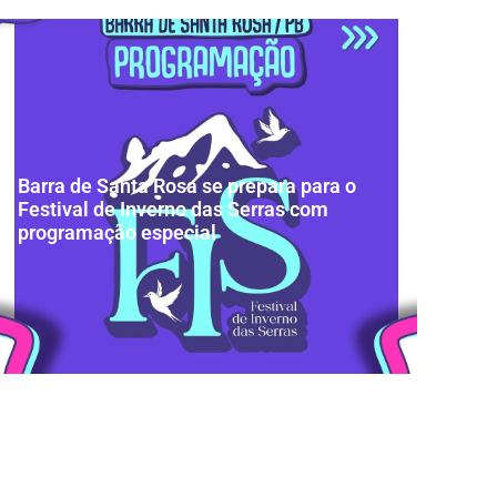
Barra de Santa Rosa se prepara para o
Festival de Inverno das Serras com
programação especial