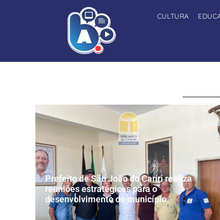
CULTURA
EDUC
Prefeito de São João do Cariri realiza
reuniões estratégicas para o
desenvolvimento do município