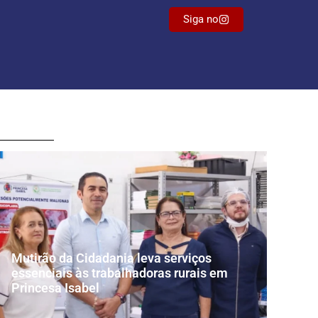
Siga no
Mutirão da Cidadania leva serviços
essenciais às trabalhadoras rurais em
Princesa Isabel