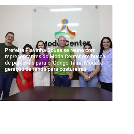
Prefeita Flavinha Sousa se reúne com
representantes do Moda Center em busca
de parcerias para o ‘Congo Tá na Moda’ e
geração de renda para costureiras