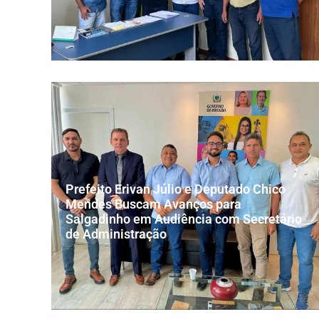
Prefeito Erivan Júlio e Deputado Chico
Mendes Buscam Avanços para
Salgadinho em Audiência com Secretário
de Administração