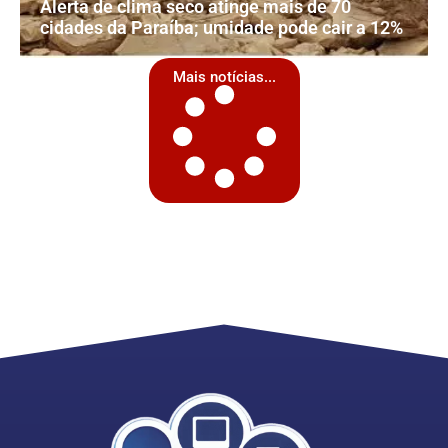
Alerta de clima seco atinge mais de 70
cidades da Paraíba; umidade pode cair a 12%
Mais notícias...