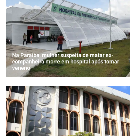
Na Paraíba, mulher suspeita de matar ex-
companheira morre em hospital após tomar
veneno